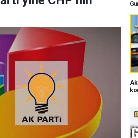
arti yine CHP’nin
Gü
Ak
ko