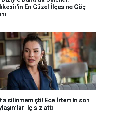
lıkesir'in En Güzel İlçesine Göç
ını
ha silinmemişti! Ece İrtem'in son
laşımları iç sızlattı