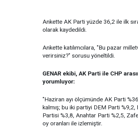
Ankette AK Parti yüzde 36,2 ile ilk sı
olarak kaydedildi.
Ankette katılımcılara, "Bu pazar millet
verirsiniz?" sorusu yöneltildi.
GENAR ekibi, AK Parti ile CHP arası
yorumluyor:
"Haziran ayı ölçümünde AK Parti %36,2
kalmış; bu iki partiyi DEM Parti %9,2
Partisi %3,8, Anahtar Parti %2,5, Zafe
oy oranları ile izlemiştir.