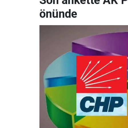
Son ankette AK P
önünde