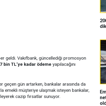
20
dik
ber geldi. Vakıfbank, güncellediği promosyon
7 bin TL’ye kadar ödeme
yapılacağını
er geçen gün artarken, bankalar arasında da
zla emekli müşteriye ulaşmak isteyen bankalar,
Em
leyerek cazip fırsatlar sunuyor.
net
ol