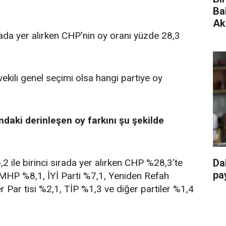
Ba
Ak
rada yer alırken CHP'nin oy oranı yüzde 28,3
vekili genel seçimi olsa hangi partiye oy
ndaki derinleşen oy farkını şu şekilde
 ile birinci sırada yer alırken CHP %28,3'te
Da
pay
, MHP %8,1, İYİ Parti %7,1, Yeniden Refah
r Par tisi %2,1, TİP %1,3 ve diğer partiler %1,4