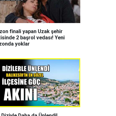
zon finali yapan Uzak şehir
zisinde 2 başrol vedası! Yeni
zonda yoklar
r Diziyle Daha da Ünlendi!