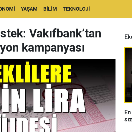
ONOMI
YAŞAM
BILIM
TEKNOLOJI
stek: Vakıfbank’tan
Ek
syon kampanyası
En
sı