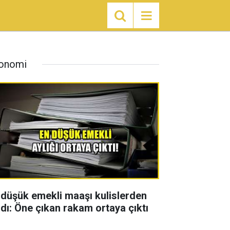
onomi
 düşük emekli maaşı kulislerden
zdı: Öne çıkan rakam ortaya çıktı