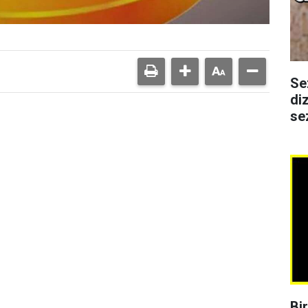
Se
di
se
Bi