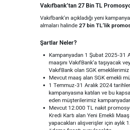
Vakıfbank’tan 27 Bin TL Promosy
Vakıfbank’ın açıkladığı yeni kampanyay
almaları halinde
27 bin TL’lik prom
Şartlar Neler?
Kampanyadan 1 Şubat 2025-31 Ağ
maaşını VakıfBank’a taşıyacak ve
VakıfBank olan SGK emeklilerimiz 
Mevcut maaş alan SGK emekli müşt
1 Temmuz-31 Aralık 2024 tarihle
kampanyasına katılan ve bu kap
eden müşterilerimiz kampanyadan
Mevcut 12.000 TL nakit promosyo
Kredi Kartı alan Yeni Emekli Maaş 
yapacakları alışverişler için aylı