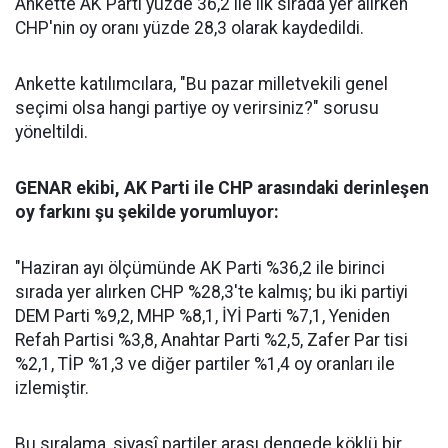
Ankette AK Parti yüzde 36,2 ile ilk sırada yer alırken
CHP'nin oy oranı yüzde 28,3 olarak kaydedildi.
Ankette katılımcılara, "Bu pazar milletvekili genel
seçimi olsa hangi partiye oy verirsiniz?" sorusu
yöneltildi.
GENAR ekibi, AK Parti ile CHP arasındaki derinleşen
oy farkını şu şekilde yorumluyor:
"Haziran ayı ölçümünde AK Parti %36,2 ile birinci
sırada yer alırken CHP %28,3'te kalmış; bu iki partiyi
DEM Parti %9,2, MHP %8,1, İYİ Parti %7,1, Yeniden
Refah Partisi %3,8, Anahtar Parti %2,5, Zafer Par tisi
%2,1, TİP %1,3 ve diğer partiler %1,4 oy oranları ile
izlemiştir.
Bu sıralama, siyasî partiler arası dengede köklü bir