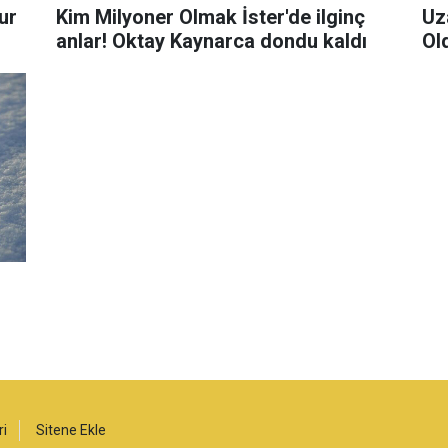
ur
Kim Milyoner Olmak İster'de ilginç
Uz
anlar! Oktay Kaynarca dondu kaldı
Ol
ri
Sitene Ekle