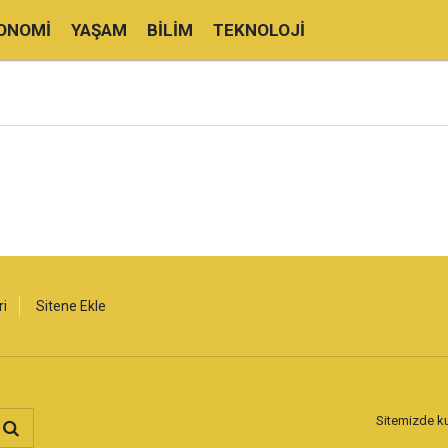
ONOMI
YAŞAM
BILIM
TEKNOLOJI
ri
Sitene Ekle
Sitemizde kul