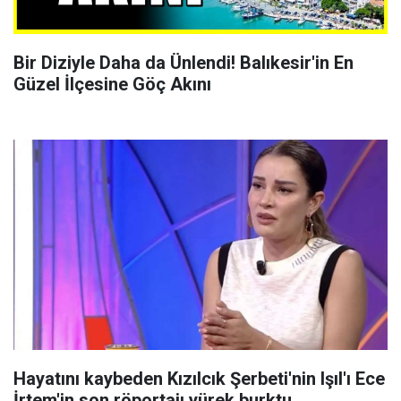
Bir Diziyle Daha da Ünlendi! Balıkesir'in En
Güzel İlçesine Göç Akını
Hayatını kaybeden Kızılcık Şerbeti'nin Işıl'ı Ece
İrtem'in son röportajı yürek burktu