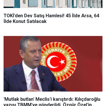
TOKİ'den Dev Satış Hamlesi! 45 İlde Arsa, 64
İlde Konut Satılacak
'Mutlak butlan' Meclis'i karıştırdı: Kılıçdaroğlu
yazısı TBMM'ye gönderildi, Özgür Özel'in