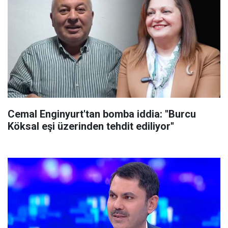
Cemal Enginyurt'tan bomba iddia: ''Burcu
Köksal eşi üzerinden tehdit ediliyor''