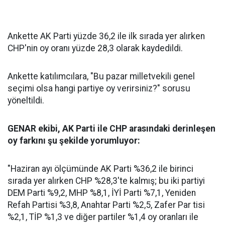
Ankette AK Parti yüzde 36,2 ile ilk sırada yer alırken
CHP'nin oy oranı yüzde 28,3 olarak kaydedildi.
Ankette katılımcılara, "Bu pazar milletvekili genel
seçimi olsa hangi partiye oy verirsiniz?" sorusu
yöneltildi.
GENAR ekibi, AK Parti ile CHP arasındaki derinleşen
oy farkını şu şekilde yorumluyor:
"Haziran ayı ölçümünde AK Parti %36,2 ile birinci
sırada yer alırken CHP %28,3'te kalmış; bu iki partiyi
DEM Parti %9,2, MHP %8,1, İYİ Parti %7,1, Yeniden
Refah Partisi %3,8, Anahtar Parti %2,5, Zafer Par tisi
%2,1, TİP %1,3 ve diğer partiler %1,4 oy oranları ile