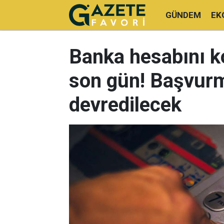
GÜNDEM
EK
Banka hesabını ko
son gün! Başvurm
devredilecek