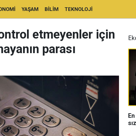
ONOMI
YAŞAM
BILIM
TEKNOLOJI
ntrol etmeyenler için
Ek
ayanın parası
En
sı