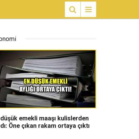
onomi
 düşük emekli maaşı kulislerden
zdı: Öne çıkan rakam ortaya çıktı