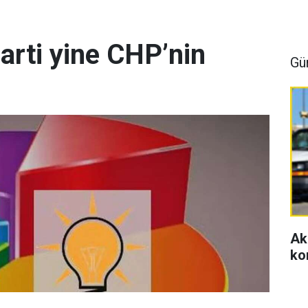
arti yine CHP’nin
Gü
Ak
ko