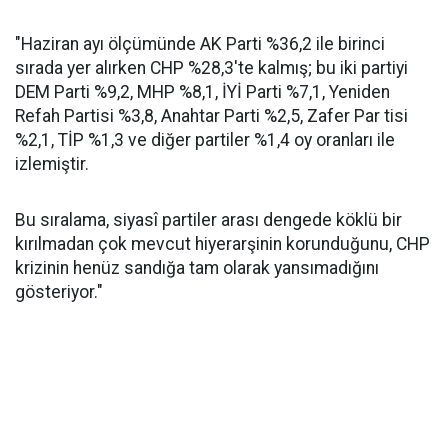
"Haziran ayı ölçümünde AK Parti %36,2 ile birinci
sırada yer alırken CHP %28,3'te kalmış; bu iki partiyi
DEM Parti %9,2, MHP %8,1, İYİ Parti %7,1, Yeniden
Refah Partisi %3,8, Anahtar Parti %2,5, Zafer Par tisi
%2,1, TİP %1,3 ve diğer partiler %1,4 oy oranları ile
izlemiştir.
Bu sıralama, siyasî partiler arası dengede köklü bir
kırılmadan çok mevcut hiyerarşinin korunduğunu, CHP
krizinin henüz sandığa tam olarak yansımadığını
gösteriyor."