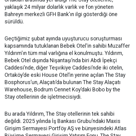
yaklaşık 24 milyar dolarlık varlık ve fon yöneten
Bahreyn merkezli GFH Bank'ın ilgi gösterdiği öne
sürüldü.
Geçtiğimiz şubat ayında uyuşturucu soruşturması
kapsamında tutuklanan Bebek Otel'in sahibi Muzaffer
Yıldırım'ın tüm mal varlığına el konulmuştu. Yıldırım,
Bebek Otel dışında Nişantaşı’nda biri Abdi İpekçi
Caddesi’nde, diğer Teşvikiye Caddesi’nde iki otelin,
Ortaköy’de eski House Otel’in yerine açılan The Stay
Bosphorus’un, Alaçatı’da bulunan The Stay Alaçatı
Warehouse, Bodrum Cennet Koy’daki Bobo by the
Stay otellerinin de işletmecisiydi.
Bu arada Yıldırım, The Stay otellerinin tek sahibi
değildi. 2025 yılında İş Bankası Grubu’ndaki Maxis
Girişim Sermayesi Portföy AŞ ve bünyesindeki Atlas
Büyüme Sermayesi Girişim Yatırım Fonu, The Stay