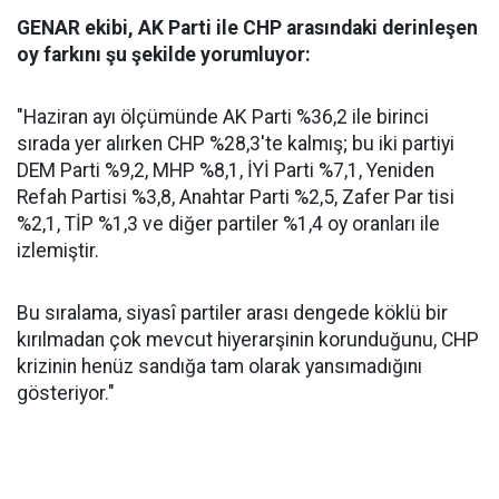
GENAR ekibi, AK Parti ile CHP arasındaki derinleşen
oy farkını şu şekilde yorumluyor:
"Haziran ayı ölçümünde AK Parti %36,2 ile birinci
sırada yer alırken CHP %28,3'te kalmış; bu iki partiyi
DEM Parti %9,2, MHP %8,1, İYİ Parti %7,1, Yeniden
Refah Partisi %3,8, Anahtar Parti %2,5, Zafer Par tisi
%2,1, TİP %1,3 ve diğer partiler %1,4 oy oranları ile
izlemiştir.
Bu sıralama, siyasî partiler arası dengede köklü bir
kırılmadan çok mevcut hiyerarşinin korunduğunu, CHP
krizinin henüz sandığa tam olarak yansımadığını
gösteriyor."