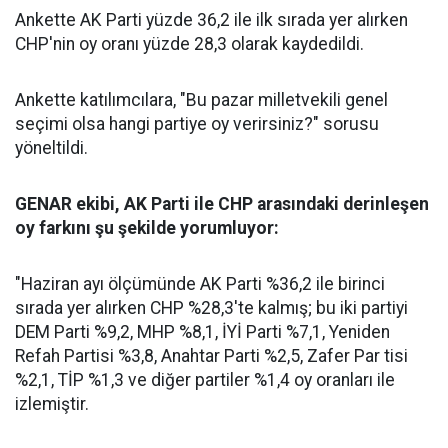
Ankette AK Parti yüzde 36,2 ile ilk sırada yer alırken
CHP'nin oy oranı yüzde 28,3 olarak kaydedildi.
Ankette katılımcılara, "Bu pazar milletvekili genel
seçimi olsa hangi partiye oy verirsiniz?" sorusu
yöneltildi.
GENAR ekibi, AK Parti ile CHP arasındaki derinleşen
oy farkını şu şekilde yorumluyor:
"Haziran ayı ölçümünde AK Parti %36,2 ile birinci
sırada yer alırken CHP %28,3'te kalmış; bu iki partiyi
DEM Parti %9,2, MHP %8,1, İYİ Parti %7,1, Yeniden
Refah Partisi %3,8, Anahtar Parti %2,5, Zafer Par tisi
%2,1, TİP %1,3 ve diğer partiler %1,4 oy oranları ile
izlemiştir.