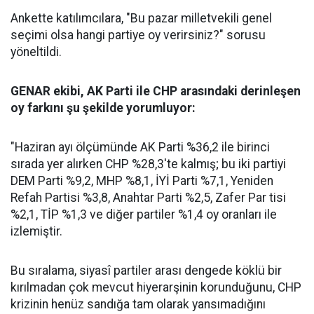
Ankette katılımcılara, "Bu pazar milletvekili genel
seçimi olsa hangi partiye oy verirsiniz?" sorusu
yöneltildi.
GENAR ekibi, AK Parti ile CHP arasındaki derinleşen
oy farkını şu şekilde yorumluyor:
"Haziran ayı ölçümünde AK Parti %36,2 ile birinci
sırada yer alırken CHP %28,3'te kalmış; bu iki partiyi
DEM Parti %9,2, MHP %8,1, İYİ Parti %7,1, Yeniden
Refah Partisi %3,8, Anahtar Parti %2,5, Zafer Par tisi
%2,1, TİP %1,3 ve diğer partiler %1,4 oy oranları ile
izlemiştir.
Bu sıralama, siyasî partiler arası dengede köklü bir
kırılmadan çok mevcut hiyerarşinin korunduğunu, CHP
krizinin henüz sandığa tam olarak yansımadığını