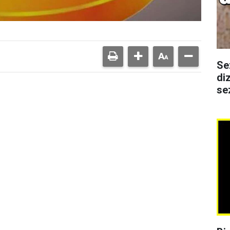
Se
di
se