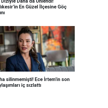
r Diziyle Daha da Ünlendi!
lıkesir'in En Güzel İlçesine Göç
ını
ha silinmemişti! Ece İrtem'in son
laşımları iç sızlattı