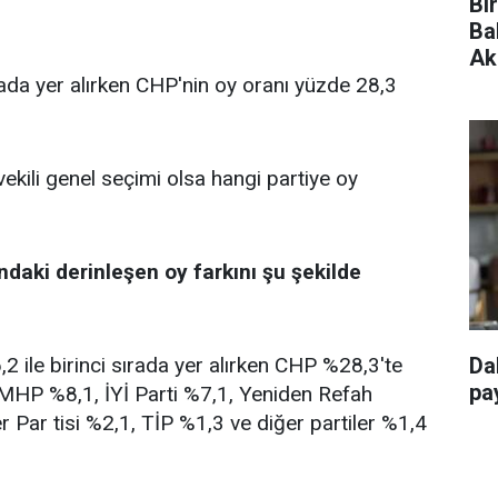
Bi
Ba
Ak
rada yer alırken CHP'nin oy oranı yüzde 28,3
vekili genel seçimi olsa hangi partiye oy
ndaki derinleşen oy farkını şu şekilde
 ile birinci sırada yer alırken CHP %28,3'te
Da
pay
, MHP %8,1, İYİ Parti %7,1, Yeniden Refah
r Par tisi %2,1, TİP %1,3 ve diğer partiler %1,4