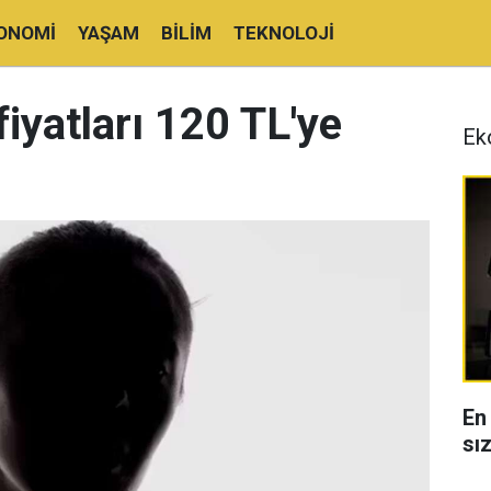
ONOMI
YAŞAM
BILIM
TEKNOLOJI
fiyatları 120 TL'ye
Ek
En
sı