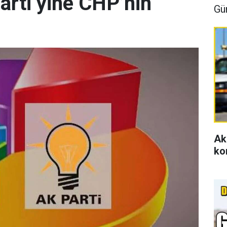
arti yine CHP’nin
Gü
Ak
ko