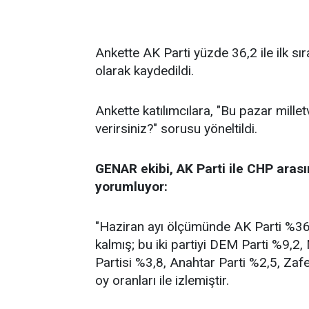
Ankette AK Parti yüzde 36,2 ile ilk sı
olarak kaydedildi.
Ankette katılımcılara, "Bu pazar millet
verirsiniz?" sorusu yöneltildi.
GENAR ekibi, AK Parti ile CHP arası
yorumluyor:
"Haziran ayı ölçümünde AK Parti %36,2
kalmış; bu iki partiyi DEM Parti %9,2
Partisi %3,8, Anahtar Parti %2,5, Zafe
oy oranları ile izlemiştir.