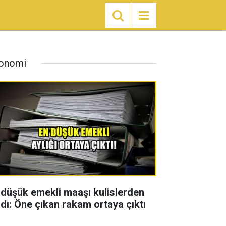
onomi
 düşük emekli maaşı kulislerden
zdı: Öne çıkan rakam ortaya çıktı