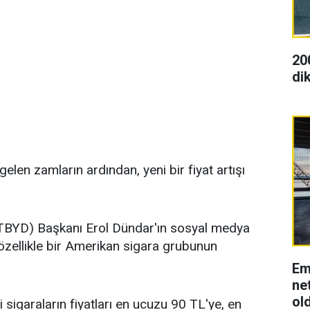
20
dik
en zamların ardından, yeni bir fiyat artışı
(TBYD) Başkanı Erol Dündar'ın sosyal medya
özellikle bir Amerikan sigara grubunun
Em
net
ol
 sigaraların fiyatları en ucuzu 90 TL'ye, en