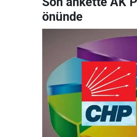
Son ankette AK P
önünde