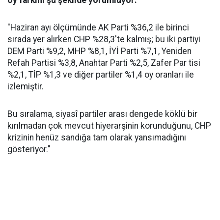
oy farkını şu şekilde yorumluyor:
"Haziran ayı ölçümünde AK Parti %36,2 ile birinci
sırada yer alırken CHP %28,3'te kalmış; bu iki partiyi
DEM Parti %9,2, MHP %8,1, İYİ Parti %7,1, Yeniden
Refah Partisi %3,8, Anahtar Parti %2,5, Zafer Par tisi
%2,1, TİP %1,3 ve diğer partiler %1,4 oy oranları ile
izlemiştir.
Bu sıralama, siyasî partiler arası dengede köklü bir
kırılmadan çok mevcut hiyerarşinin korunduğunu, CHP
krizinin henüz sandığa tam olarak yansımadığını
gösteriyor."