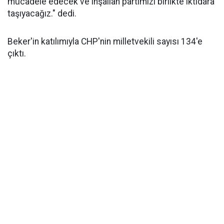
mücadele edecek ve inşallah partimizi birlikte iktidara
taşıyacağız." dedi.
Beker'in katılımıyla CHP'nin milletvekili sayısı 134'e
çıktı.