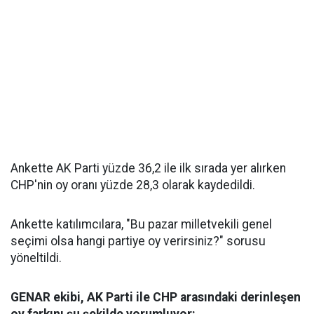
Ankette AK Parti yüzde 36,2 ile ilk sırada yer alırken
CHP'nin oy oranı yüzde 28,3 olarak kaydedildi.
Ankette katılımcılara, "Bu pazar milletvekili genel
seçimi olsa hangi partiye oy verirsiniz?" sorusu
yöneltildi.
GENAR ekibi, AK Parti ile CHP arasındaki derinleşen