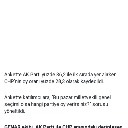
Ankette AK Parti yüzde 36,2 ile ilk sırada yer alırken
CHP'nin oy oranı yüzde 28,3 olarak kaydedildi.
Ankette katılımcılara, "Bu pazar milletvekili genel
seçimi olsa hangi partiye oy verirsiniz?" sorusu
yöneltildi.
GENAR ekibi, AK Parti ile CHP arasındaki derinleşen