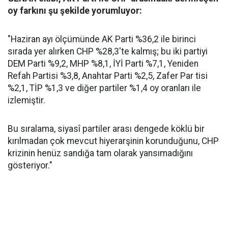
oy farkını şu şekilde yorumluyor:
"Haziran ayı ölçümünde AK Parti %36,2 ile birinci
sırada yer alırken CHP %28,3'te kalmış; bu iki partiyi
DEM Parti %9,2, MHP %8,1, İYİ Parti %7,1, Yeniden
Refah Partisi %3,8, Anahtar Parti %2,5, Zafer Par tisi
%2,1, TİP %1,3 ve diğer partiler %1,4 oy oranları ile
izlemiştir.
Bu sıralama, siyasî partiler arası dengede köklü bir
kırılmadan çok mevcut hiyerarşinin korunduğunu, CHP
krizinin henüz sandığa tam olarak yansımadığını
gösteriyor."