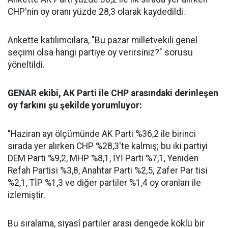
CHP'nin oy oranı yüzde 28,3 olarak kaydedildi.
Ankette katılımcılara, "Bu pazar milletvekili genel
seçimi olsa hangi partiye oy verirsiniz?" sorusu
yöneltildi.
GENAR ekibi, AK Parti ile CHP arasındaki derinleşen
oy farkını şu şekilde yorumluyor:
"Haziran ayı ölçümünde AK Parti %36,2 ile birinci
sırada yer alırken CHP %28,3'te kalmış; bu iki partiyi
DEM Parti %9,2, MHP %8,1, İYİ Parti %7,1, Yeniden
Refah Partisi %3,8, Anahtar Parti %2,5, Zafer Par tisi
%2,1, TİP %1,3 ve diğer partiler %1,4 oy oranları ile
izlemiştir.
Bu sıralama, siyasî partiler arası dengede köklü bir