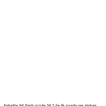
Ankette AK Parti yüzde 36,2 ile ilk sırada yer alırken