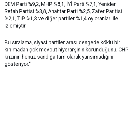
DEM Parti %9,2, MHP %8,1, İYİ Parti %7,1, Yeniden
Refah Partisi %3,8, Anahtar Parti %2,5, Zafer Par tisi
%2,1, TİP %1,3 ve diğer partiler %1,4 oy oranları ile
izlemiştir.
Bu sıralama, siyasî partiler arası dengede köklü bir
kırılmadan çok mevcut hiyerarşinin korunduğunu, CHP
krizinin henüz sandığa tam olarak yansımadığını
gösteriyor."