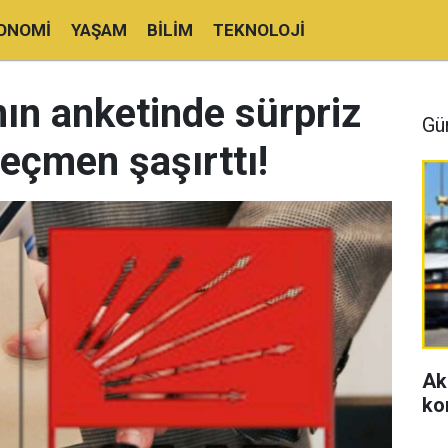
ONOMI
YAŞAM
BILIM
TEKNOLOJI
ın anketinde sürpriz
Gü
eçmen şaşırttı!
Ak
ko