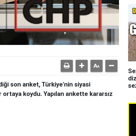
Se
di
ği son anket, Türkiye'nin siyasi
se
r ortaya koydu. Yapılan ankette kararsız