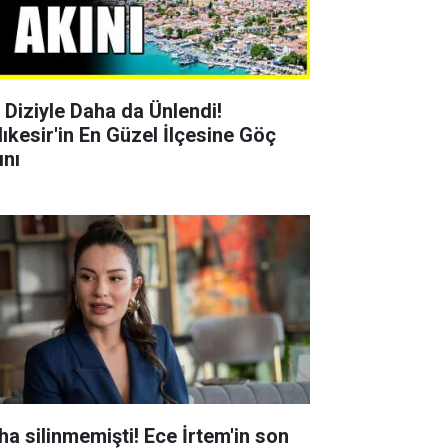
r Diziyle Daha da Ünlendi!
lıkesir'in En Güzel İlçesine Göç
ını
ha silinmemişti! Ece İrtem'in son