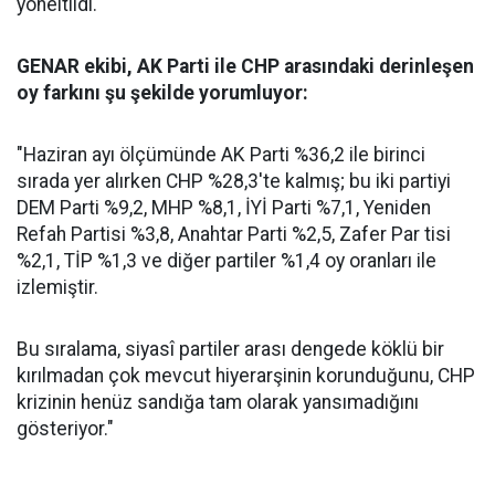
yöneltildi.
GENAR ekibi, AK Parti ile CHP arasındaki derinleşen
oy farkını şu şekilde yorumluyor:
"Haziran ayı ölçümünde AK Parti %36,2 ile birinci
sırada yer alırken CHP %28,3'te kalmış; bu iki partiyi
DEM Parti %9,2, MHP %8,1, İYİ Parti %7,1, Yeniden
Refah Partisi %3,8, Anahtar Parti %2,5, Zafer Par tisi
%2,1, TİP %1,3 ve diğer partiler %1,4 oy oranları ile
izlemiştir.
Bu sıralama, siyasî partiler arası dengede köklü bir
kırılmadan çok mevcut hiyerarşinin korunduğunu, CHP
krizinin henüz sandığa tam olarak yansımadığını
gösteriyor."