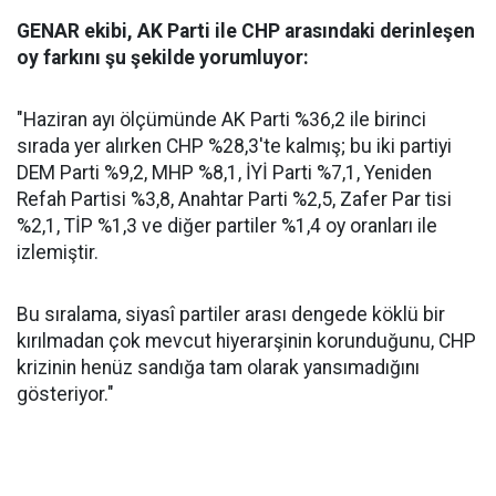
GENAR ekibi, AK Parti ile CHP arasındaki derinleşen
oy farkını şu şekilde yorumluyor:
"Haziran ayı ölçümünde AK Parti %36,2 ile birinci
sırada yer alırken CHP %28,3'te kalmış; bu iki partiyi
DEM Parti %9,2, MHP %8,1, İYİ Parti %7,1, Yeniden
Refah Partisi %3,8, Anahtar Parti %2,5, Zafer Par tisi
%2,1, TİP %1,3 ve diğer partiler %1,4 oy oranları ile
izlemiştir.
Bu sıralama, siyasî partiler arası dengede köklü bir
kırılmadan çok mevcut hiyerarşinin korunduğunu, CHP
krizinin henüz sandığa tam olarak yansımadığını
gösteriyor."