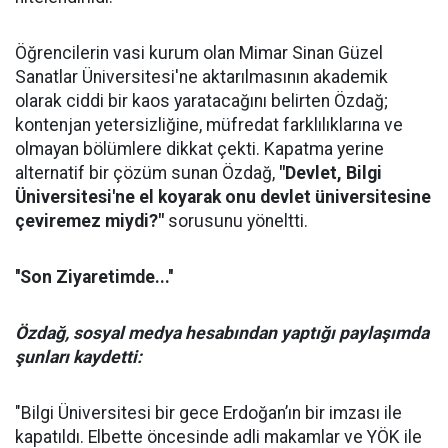
Öğrencilerin vasi kurum olan Mimar Sinan Güzel
Sanatlar Üniversitesi'ne aktarılmasının akademik
olarak ciddi bir kaos yaratacağını belirten Özdağ;
kontenjan yetersizliğine, müfredat farklılıklarına ve
olmayan bölümlere dikkat çekti. Kapatma yerine
alternatif bir çözüm sunan Özdağ,
"Devlet, Bilgi
Üniversitesi'ne el koyarak onu devlet üniversitesine
çeviremez miydi?"
sorusunu yöneltti.
''Son Ziyaretimde...''
Özdağ, sosyal medya hesabından yaptığı paylaşımda
şunları kaydetti:
"Bilgi Üniversitesi bir gece Erdoğan’ın bir imzası ile
kapatıldı. Elbette öncesinde adli makamlar ve YÖK ile