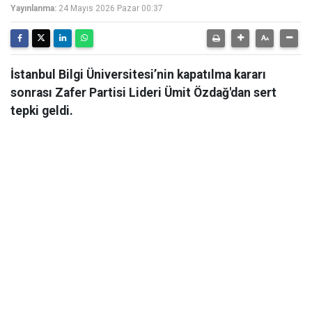
Yayınlanma:
24 Mayıs 2026 Pazar 00:37
İstanbul Bilgi Üniversitesi’nin kapatılma kararı
sonrası Zafer Partisi Lideri Ümit Özdağ'dan sert
tepki geldi.