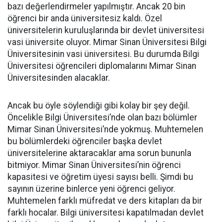
bazı değerlendirmeler yapılmıştır. Ancak 20 bin
öğrenci bir anda üniversitesiz kaldı. Özel
üniversitelerin kuruluşlarında bir devlet üniversitesi
vasi üniversite oluyor. Mimar Sinan Üniversitesi Bilgi
Üniversitesinin vasi üniversitesi. Bu durumda Bilgi
Üniversitesi öğrencileri diplomalarını Mimar Sinan
Üniversitesinden alacaklar.
Ancak bu öyle söylendiği gibi kolay bir şey değil.
Öncelikle Bilgi Üniversitesi’nde olan bazı bölümler
Mimar Sinan Üniversitesi’nde yokmuş. Muhtemelen
bu bölümlerdeki öğrenciler başka devlet
üniversitelerine aktaracaklar ama sorun bununla
bitmiyor. Mimar Sinan Üniversitesi’nin öğrenci
kapasitesi ve öğretim üyesi sayısı belli. Şimdi bu
sayının üzerine binlerce yeni öğrenci geliyor.
Muhtemelen farklı müfredat ve ders kitapları da bir
farklı hocalar. Bilgi üniversitesi kapatılmadan devlet