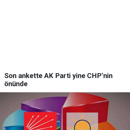
Son ankette AK Parti yine CHP’nin
önünde