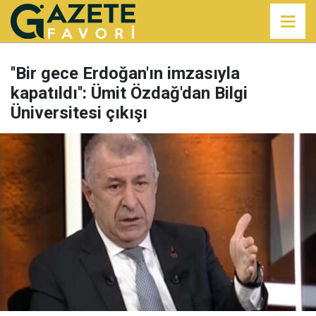
''Bir gece Erdoğan'ın imzasıyla
kapatıldı'': Ümit Özdağ'dan Bilgi
Üniversitesi çıkışı