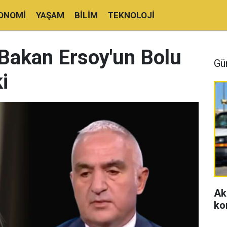
ONOMI
YAŞAM
BILIM
TEKNOLOJI
 Bakan Ersoy'un Bolu
Gü
i
Ak
ko