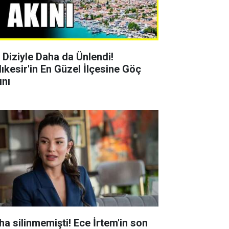
r Diziyle Daha da Ünlendi!
lıkesir'in En Güzel İlçesine Göç
ını
ha silinmemişti! Ece İrtem'in son