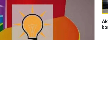
Ak
ko
Se
di
se