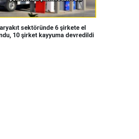
aryakıt sektöründe 6 şirkete el
ndu, 10 şirket kayyuma devredildi
zon finali yapan Uzak şehir
zisinde 2 başrol vedası! Yeni
zonda yoklar