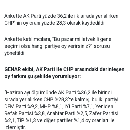
Ankette AK Parti yüzde 36,2 ile ilk sırada yer alırken
CHP'nin oy oranı yüzde 28,3 olarak kaydedildi.
Ankette katılımcılara, "Bu pazar milletvekili genel
seçimi olsa hangi partiye oy verirsiniz?" sorusu
yöneltildi.
GENAR ekibi, AK Parti ile CHP arasındaki derinleşen
oy farkını şu şekilde yorumluyor:
"Haziran ayı ölçümünde AK Parti %36,2 ile birinci
sırada yer alırken CHP %28,3'te kalmış; bu iki partiyi
DEM Parti %9,2, MHP %8,1, İYİ Parti %7,1, Yeniden
Refah Partisi %3,8, Anahtar Parti %2,5, Zafer Par tisi
%2,1, TİP %1,3 ve diğer partiler %1,4 oy oranları ile
izlemiştir.