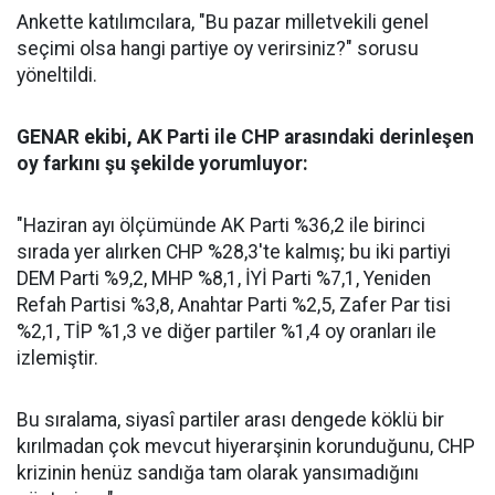
Ankette katılımcılara, "Bu pazar milletvekili genel
seçimi olsa hangi partiye oy verirsiniz?" sorusu
yöneltildi.
GENAR ekibi, AK Parti ile CHP arasındaki derinleşen
oy farkını şu şekilde yorumluyor:
"Haziran ayı ölçümünde AK Parti %36,2 ile birinci
sırada yer alırken CHP %28,3'te kalmış; bu iki partiyi
DEM Parti %9,2, MHP %8,1, İYİ Parti %7,1, Yeniden
Refah Partisi %3,8, Anahtar Parti %2,5, Zafer Par tisi
%2,1, TİP %1,3 ve diğer partiler %1,4 oy oranları ile
izlemiştir.
Bu sıralama, siyasî partiler arası dengede köklü bir
kırılmadan çok mevcut hiyerarşinin korunduğunu, CHP
krizinin henüz sandığa tam olarak yansımadığını