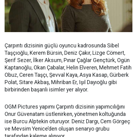
Çarpıntı dizisinin güçlü oyuncu kadrosunda Sibel
Taşçıoğlu, Kerem Bürsin, Deniz Çakır, Lizge Cömert,
Şerif Sezer, İlker Aksum, Pınar Çağlar Gençtürk, Ogün
Kaptanoğlu, Okan Çabalar, Helin Elveren, Mehmet Fatih
Obuz, Ceren Taşçı, Şevval Kaya, Asya Kasap, Gürberk
Polat, Sitare Akbaş, Mihriban Er, Işıl Dayıoğlu gibi
birbirinden başarılı isimler yer alıyor.
OGM Pictures yapımı Çarpıntı dizisinin yapımcılığını
Onur Güvenatam üstlenirken, yönetmen koltuğunda
ise Burcu Alptekin oturuyor. Deniz Dargı, Cem Görgeç
ve Mevsim Yenice’den oluşan senaryo grubu
tarafından kaleme alınıyor.