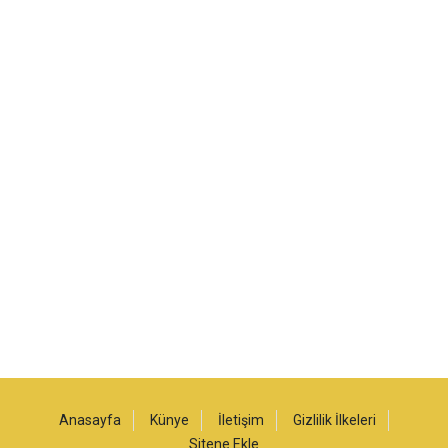
Anasayfa
Künye
İletişim
Gizlilik İlkeleri
Sitene Ekle