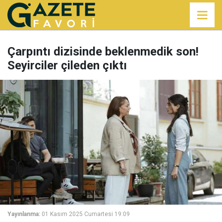
Çarpıntı dizisinde beklenmedik son!
Seyirciler çileden çıktı
Yayınlanma:
01 Kasım 2025 Cumartesi 19:09