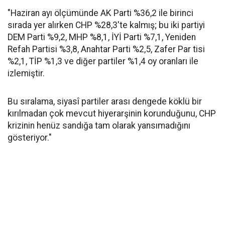
"Haziran ayı ölçümünde AK Parti %36,2 ile birinci
sırada yer alırken CHP %28,3'te kalmış; bu iki partiyi
DEM Parti %9,2, MHP %8,1, İYİ Parti %7,1, Yeniden
Refah Partisi %3,8, Anahtar Parti %2,5, Zafer Par tisi
%2,1, TİP %1,3 ve diğer partiler %1,4 oy oranları ile
izlemiştir.
Bu sıralama, siyasî partiler arası dengede köklü bir
kırılmadan çok mevcut hiyerarşinin korunduğunu, CHP
krizinin henüz sandığa tam olarak yansımadığını
gösteriyor."