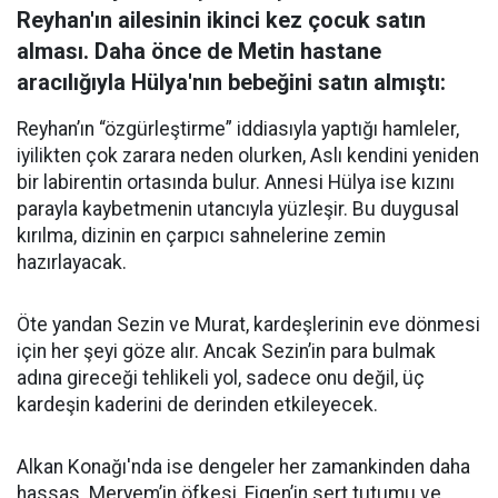
Reyhan'ın ailesinin ikinci kez çocuk satın
alması. Daha önce de Metin hastane
aracılığıyla Hülya'nın bebeğini satın almıştı:
Reyhan’ın “özgürleştirme” iddiasıyla yaptığı hamleler,
iyilikten çok zarara neden olurken, Aslı kendini yeniden
bir labirentin ortasında bulur. Annesi Hülya ise kızını
parayla kaybetmenin utancıyla yüzleşir. Bu duygusal
kırılma, dizinin en çarpıcı sahnelerine zemin
hazırlayacak.
Öte yandan Sezin ve Murat, kardeşlerinin eve dönmesi
için her şeyi göze alır. Ancak Sezin’in para bulmak
adına gireceği tehlikeli yol, sadece onu değil, üç
kardeşin kaderini de derinden etkileyecek.
Alkan Konağı'nda ise dengeler her zamankinden daha
hassas. Meryem’in öfkesi, Figen’in sert tutumu ve