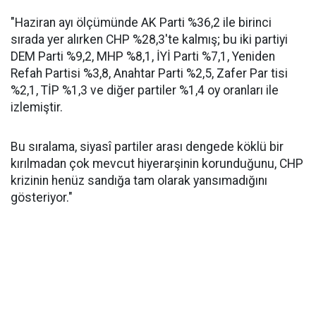
"Haziran ayı ölçümünde AK Parti %36,2 ile birinci
sırada yer alırken CHP %28,3'te kalmış; bu iki partiyi
DEM Parti %9,2, MHP %8,1, İYİ Parti %7,1, Yeniden
Refah Partisi %3,8, Anahtar Parti %2,5, Zafer Par tisi
%2,1, TİP %1,3 ve diğer partiler %1,4 oy oranları ile
izlemiştir.
Bu sıralama, siyasî partiler arası dengede köklü bir
kırılmadan çok mevcut hiyerarşinin korunduğunu, CHP
krizinin henüz sandığa tam olarak yansımadığını
gösteriyor."