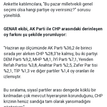
Ankette katılımcılara, "Bu pazar milletvekili genel
seçimi olsa hangi partiye oy verirsiniz?" sorusu
yöneltildi.
GENAR ekibi, AK Parti ile CHP arasındaki derinleşen
oy farkını şu şekilde yorumluyor:
"Haziran ayı ölçümünde AK Parti %36,2 ile birinci
sırada yer alırken CHP %28,3'te kalmış; bu iki partiyi
DEM Parti %9,2, MHP %8,1, İYİ Parti %7,1, Yeniden
Refah Partisi %3,8, Anahtar Parti %2,5, Zafer Par tisi
%2,1, TİP %1,3 ve diğer partiler %1,4 oy oranları ile
izlemiştir.
Bu sıralama, siyasî partiler arası dengede köklü bir
kırılmadan çok mevcut hiyerarşinin korunduğunu, CHP
krizinin henüz sandığa tam olarak yansımadığını