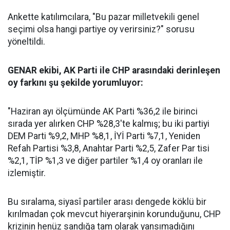
Ankette katılımcılara, "Bu pazar milletvekili genel
seçimi olsa hangi partiye oy verirsiniz?" sorusu
yöneltildi.
GENAR ekibi, AK Parti ile CHP arasındaki derinleşen
oy farkını şu şekilde yorumluyor:
"Haziran ayı ölçümünde AK Parti %36,2 ile birinci
sırada yer alırken CHP %28,3'te kalmış; bu iki partiyi
DEM Parti %9,2, MHP %8,1, İYİ Parti %7,1, Yeniden
Refah Partisi %3,8, Anahtar Parti %2,5, Zafer Par tisi
%2,1, TİP %1,3 ve diğer partiler %1,4 oy oranları ile
izlemiştir.
Bu sıralama, siyasî partiler arası dengede köklü bir
kırılmadan çok mevcut hiyerarşinin korunduğunu, CHP
krizinin henüz sandığa tam olarak yansımadığını