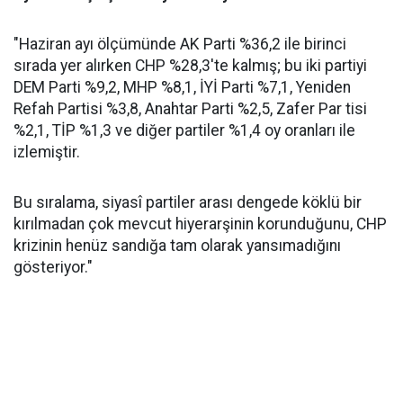
"Haziran ayı ölçümünde AK Parti %36,2 ile birinci
sırada yer alırken CHP %28,3'te kalmış; bu iki partiyi
DEM Parti %9,2, MHP %8,1, İYİ Parti %7,1, Yeniden
Refah Partisi %3,8, Anahtar Parti %2,5, Zafer Par tisi
%2,1, TİP %1,3 ve diğer partiler %1,4 oy oranları ile
izlemiştir.
Bu sıralama, siyasî partiler arası dengede köklü bir
kırılmadan çok mevcut hiyerarşinin korunduğunu, CHP
krizinin henüz sandığa tam olarak yansımadığını
gösteriyor."