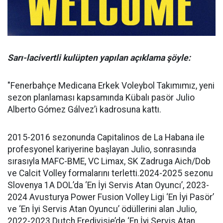
Sarı-lacivertli kulüpten yapılan açıklama şöyle:
"Fenerbahçe Medicana Erkek Voleybol Takımımız, yeni
sezon planlaması kapsamında Kübalı pasör Julio
Alberto Gómez Gálvez’i kadrosuna kattı.
2015-2016 sezonunda Capitalinos de La Habana ile
profesyonel kariyerine başlayan Julio, sonrasında
sırasıyla MAFC-BME, VC Limax, SK Zadruga Aich/Dob
ve Calcit Volley formalarını terletti.2024-2025 sezonu
Slovenya 1A DOL’da ‘En İyi Servis Atan Oyuncı’, 2023-
2024 Avusturya Power Fusion Volley Ligi ‘En İyi Pasör’
ve ‘En İyi Servis Atan Oyuncu’ ödüllerini alan Julio,
2022-2023 Dutch Eredivisie’de ‘En İyi Servis Atan