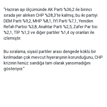
"Haziran ayı ölçümünde AK Parti %36,2 ile birinci
sırada yer alırken CHP %28,3'te kalmış; bu iki partiyi
DEM Parti %9,2, MHP %8,1, İYİ Parti %7,1, Yeniden
Refah Partisi %3,8, Anahtar Parti %2,5, Zafer Par tisi
%2,1, TİP %1,3 ve diğer partiler %1,4 oy oranları ile
izlemiştir.
Bu sıralama, siyasî partiler arası dengede köklü bir
kırılmadan çok mevcut hiyerarşinin korunduğunu, CHP
krizinin henüz sandığa tam olarak yansımadığını
gösteriyor."