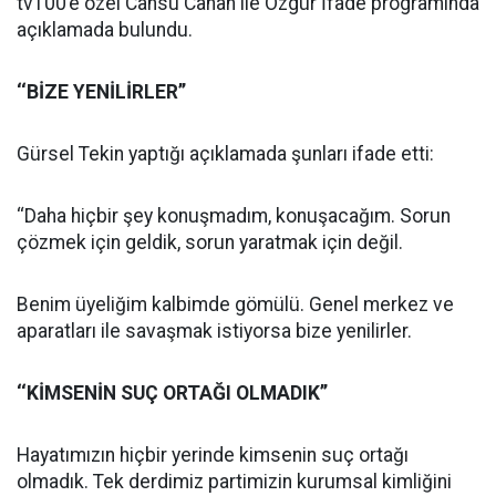
tv100’e özel Cansu Canan ile Özgür İfade programında
açıklamada bulundu.
‘‘BİZE YENİLİRLER’’
Gürsel Tekin yaptığı açıklamada şunları ifade etti:
‘‘Daha hiçbir şey konuşmadım, konuşacağım. Sorun
çözmek için geldik, sorun yaratmak için değil.
Benim üyeliğim kalbimde gömülü. Genel merkez ve
aparatları ile savaşmak istiyorsa bize yenilirler.
‘‘KİMSENİN SUÇ ORTAĞI OLMADIK’’
Hayatımızın hiçbir yerinde kimsenin suç ortağı
olmadık. Tek derdimiz partimizin kurumsal kimliğini