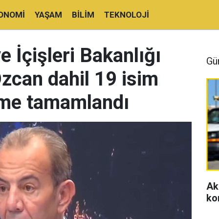
ONOMI
YAŞAM
BILIM
TEKNOLOJI
e İçişleri Bakanlığı
Gü
Özcan dahil 19 isim
ame tamamlandı
Ak
ko