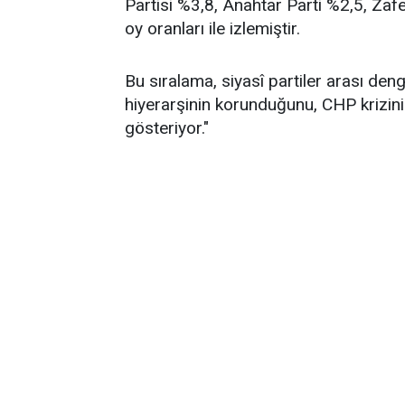
Partisi %3,8, Anahtar Parti %2,5, Zafe
oy oranları ile izlemiştir.
Bu sıralama, siyasî partiler arası de
hiyerarşinin korunduğunu, CHP krizin
gösteriyor."