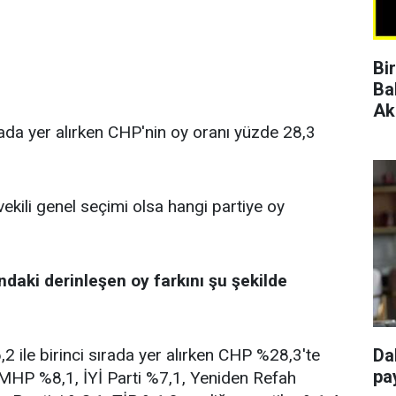
Bi
Ba
Ak
rada yer alırken CHP'nin oy oranı yüzde 28,3
vekili genel seçimi olsa hangi partiye oy
ndaki derinleşen oy farkını şu şekilde
 ile birinci sırada yer alırken CHP %28,3'te
Da
pay
, MHP %8,1, İYİ Parti %7,1, Yeniden Refah