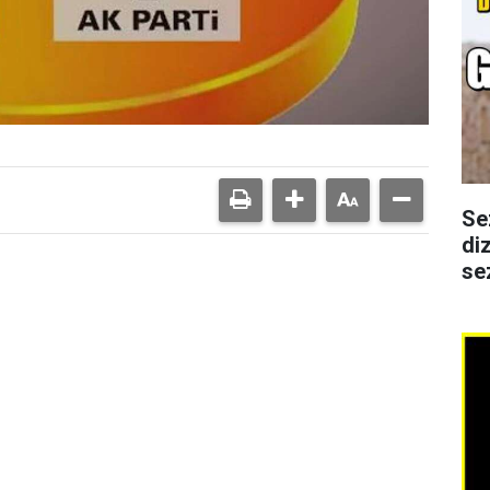
Se
di
se