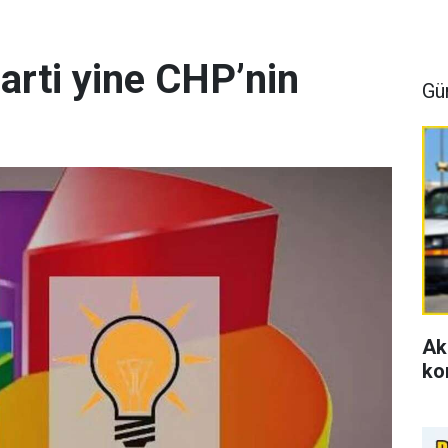
arti yine CHP’nin
Gü
Ak
ko