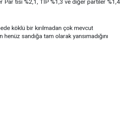
r Par tisi %2,1, TİP %1,3 ve diğer partiler %1,4
ngede köklü bir kırılmadan çok mevcut
in henüz sandığa tam olarak yansımadığını