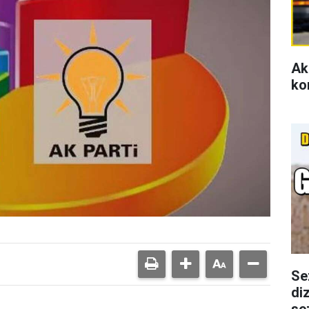
Ak
ko
Se
di