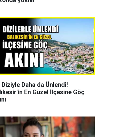
zonda yoklar
r Diziyle Daha da Ünlendi!
lıkesir'in En Güzel İlçesine Göç
ını