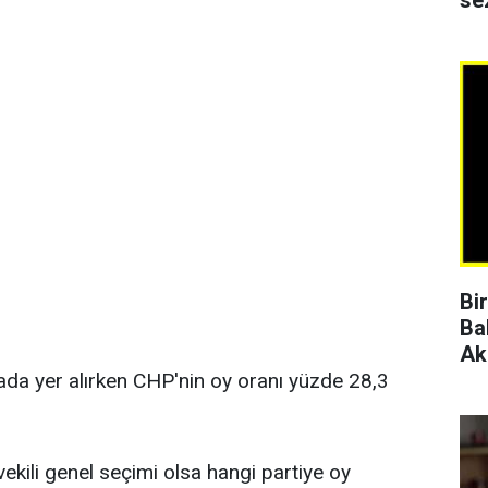
se
Bi
Ba
Ak
rada yer alırken CHP'nin oy oranı yüzde 28,3
vekili genel seçimi olsa hangi partiye oy