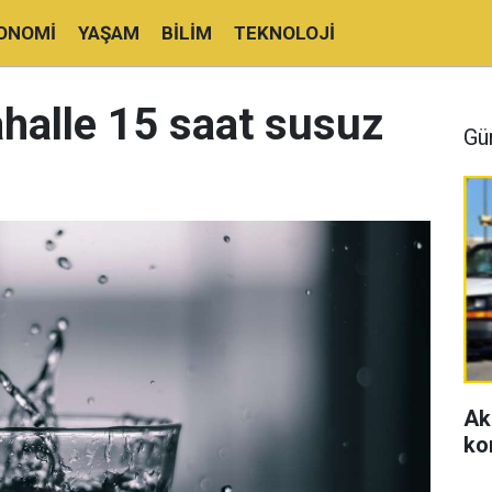
ONOMI
YAŞAM
BILIM
TEKNOLOJI
ahalle 15 saat susuz
Gü
Ak
ko