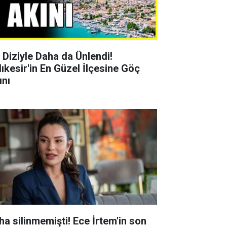
r Diziyle Daha da Ünlendi!
lıkesir'in En Güzel İlçesine Göç
ını
ha silinmemişti! Ece İrtem'in son