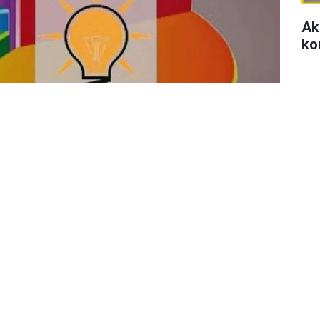
Ak
ko
Se
di
se