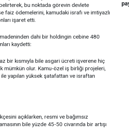
pay
 belirterek, bu noktada görevin devlete
 faiz ödemelerini, kamudaki israfı ve imtiyazlı
ları işaret etti.
r madeninden dahi bir holdingin cebine 480
nları kaydetti:
 az bir kısmıyla bile asgari ücreti işverene hiç
mümkün olur. Kamu-özel iş birliği projeleri,
 ile yapılan yüksek şatafattan ve israftan
erekçesini açıklarken, resmi ve bağımsız
lamasının bile yüzde 45-50 civarında bir artışı