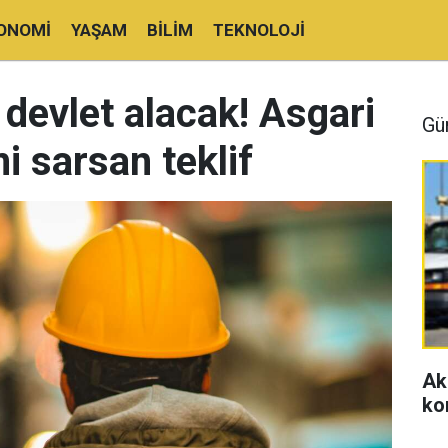
ONOMI
YAŞAM
BILIM
TEKNOLOJI
devlet alacak! Asgari
Gü
i sarsan teklif
Ak
ko