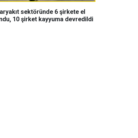
aryakıt sektöründe 6 şirkete el
ndu, 10 şirket kayyuma devredildi
zon finali yapan Uzak şehir
zisinde 2 başrol vedası! Yeni
zonda yoklar