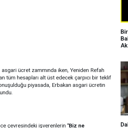
Bi
Ba
Ak
ni asgari ücret zammında iken, Yeniden Refah
n tüm hesapları alt üst edecek çarpıcı bir teklif
onuşulduğu piyasada, Erbakan asgari ücretin
vundu.
Da
ince çevresindeki işverenlerin
"Biz ne