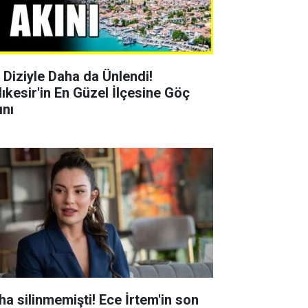
r Diziyle Daha da Ünlendi!
lıkesir'in En Güzel İlçesine Göç
ını
ha silinmemişti! Ece İrtem'in son