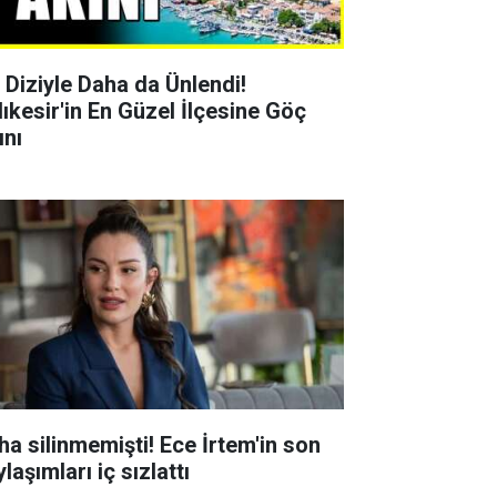
r Diziyle Daha da Ünlendi!
lıkesir'in En Güzel İlçesine Göç
ını
ha silinmemişti! Ece İrtem'in son
laşımları iç sızlattı