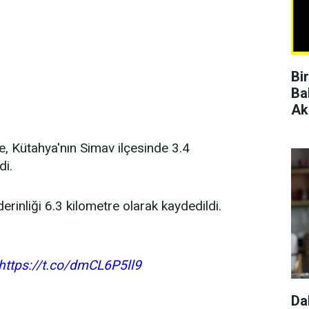
Bi
Ba
Ak
re, Kütahya'nın Simav ilçesinde 3.4
i.
erinliği 6.3 kilometre olarak kaydedildi.
https://t.co/dmCL6P5ll9
Da