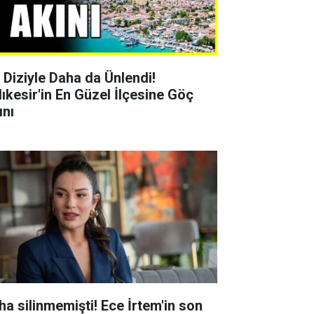
r Diziyle Daha da Ünlendi!
lıkesir'in En Güzel İlçesine Göç
ını
ha silinmemişti! Ece İrtem'in son