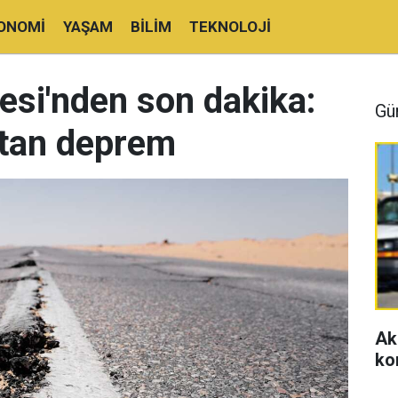
ONOMI
YAŞAM
BILIM
TEKNOLOJI
esi'nden son dakika:
Gü
utan deprem
Ak
ko