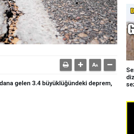
Se
di
ydana gelen 3.4 büyüklüğündeki deprem,
se