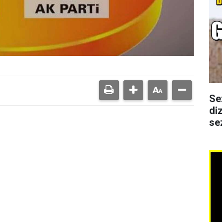
Se
di
se