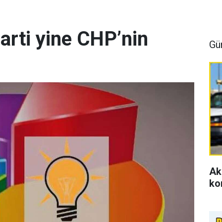
arti yine CHP’nin
Gü
Ak
ko