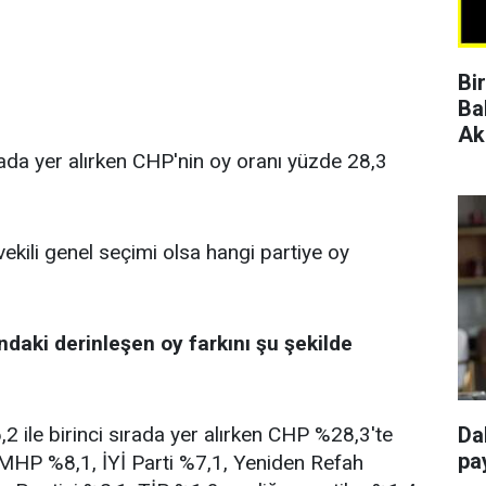
Bi
Ba
Ak
rada yer alırken CHP'nin oy oranı yüzde 28,3
vekili genel seçimi olsa hangi partiye oy
ndaki derinleşen oy farkını şu şekilde
 ile birinci sırada yer alırken CHP %28,3'te
Da
pay
, MHP %8,1, İYİ Parti %7,1, Yeniden Refah