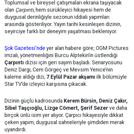
Toplumsal ve bireysel çatışmaları ekrana taşıyacak
olan
Çarpıntı
, hem sürükleyici hikayesi hem de
duygusal derinliğiyle sezonun iddialı yapımları
arasında gösteriliyor. Yayın tarihi kesinleşen dizinin,
seyirciye farklı bir deneyim yaşatması bekleniyor.
Şok Gazetesi'nde
yer alan habere göre; OGM Pictures
imzalı, yönetmenliğini Burcu Alptekin’in üstlendiği
Çarpıntı
dizisi için geri sayım başladı. Senaryosunu
Deniz Dargı, Cem Görgeç ve Mevsim Yenice’nin
kaleme aldığı dizi,
7 Eylül Pazar akşamı
ilk bölümüyle
Star TV’de izleyici karşısına çıkacak.
Dizinin güçlü kadrosunda
Kerem Bürsin, Deniz Çakır,
Sibel Taşçıoğlu, Lizge Cömert, Şerif Sezer
ve daha
birçok ünlü isim yer alıyor. Çarpıcı hikayesiyle dikkat
çeken yapım, duygusal sahneleriyle şimdiden merak
uyandırdı.