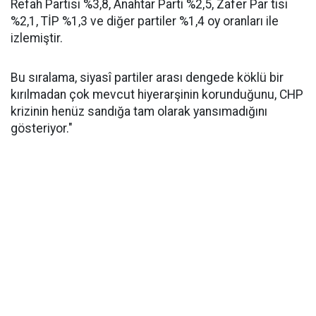
Refah Partisi %3,8, Anahtar Parti %2,5, Zafer Par tisi
%2,1, TİP %1,3 ve diğer partiler %1,4 oy oranları ile
izlemiştir.
Bu sıralama, siyasî partiler arası dengede köklü bir
kırılmadan çok mevcut hiyerarşinin korunduğunu, CHP
krizinin henüz sandığa tam olarak yansımadığını
gösteriyor."