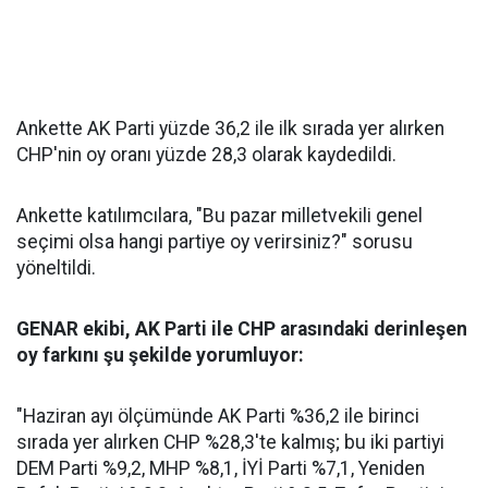
Ankette AK Parti yüzde 36,2 ile ilk sırada yer alırken
CHP'nin oy oranı yüzde 28,3 olarak kaydedildi.
Ankette katılımcılara, "Bu pazar milletvekili genel
seçimi olsa hangi partiye oy verirsiniz?" sorusu
yöneltildi.
GENAR ekibi, AK Parti ile CHP arasındaki derinleşen
oy farkını şu şekilde yorumluyor:
"Haziran ayı ölçümünde AK Parti %36,2 ile birinci
sırada yer alırken CHP %28,3'te kalmış; bu iki partiyi
DEM Parti %9,2, MHP %8,1, İYİ Parti %7,1, Yeniden