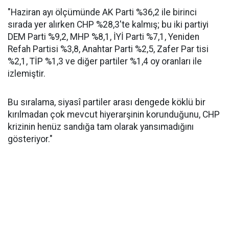
"Haziran ayı ölçümünde AK Parti %36,2 ile birinci
sırada yer alırken CHP %28,3'te kalmış; bu iki partiyi
DEM Parti %9,2, MHP %8,1, İYİ Parti %7,1, Yeniden
Refah Partisi %3,8, Anahtar Parti %2,5, Zafer Par tisi
%2,1, TİP %1,3 ve diğer partiler %1,4 oy oranları ile
izlemiştir.
Bu sıralama, siyasî partiler arası dengede köklü bir
kırılmadan çok mevcut hiyerarşinin korunduğunu, CHP
krizinin henüz sandığa tam olarak yansımadığını
gösteriyor."