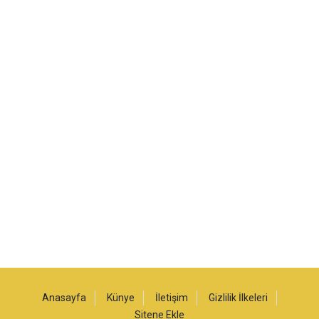
Anasayfa
Künye
İletişim
Gizlilik İlkeleri
Sitene Ekle