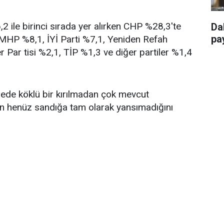
 ile birinci sırada yer alırken CHP %28,3'te
Da
pay
, MHP %8,1, İYİ Parti %7,1, Yeniden Refah
r Par tisi %2,1, TİP %1,3 ve diğer partiler %1,4
ngede köklü bir kırılmadan çok mevcut
in henüz sandığa tam olarak yansımadığını