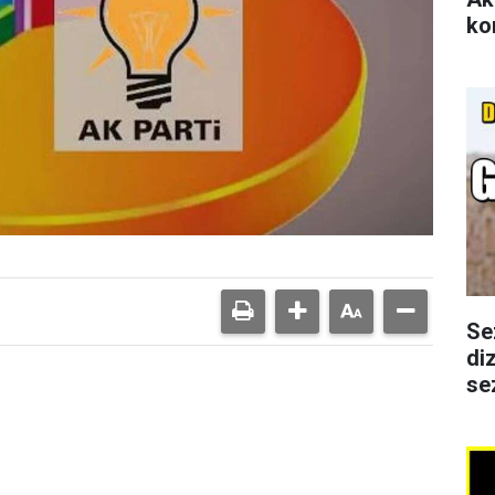
ko
Se
di
se