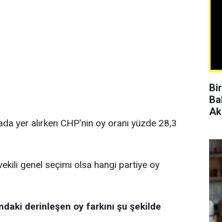
Bi
Ba
Ak
rada yer alırken CHP'nin oy oranı yüzde 28,3
vekili genel seçimi olsa hangi partiye oy
ndaki derinleşen oy farkını şu şekilde