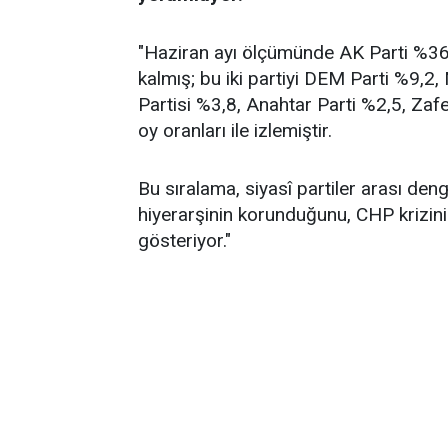
"Haziran ayı ölçümünde AK Parti %36,2
kalmış; bu iki partiyi DEM Parti %9,2
Partisi %3,8, Anahtar Parti %2,5, Zafe
oy oranları ile izlemiştir.
Bu sıralama, siyasî partiler arası de
hiyerarşinin korunduğunu, CHP krizin
gösteriyor."