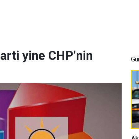
arti yine CHP’nin
Gü
Ak