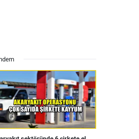
ndem
aryakıt sektöründe 6 şirkete el