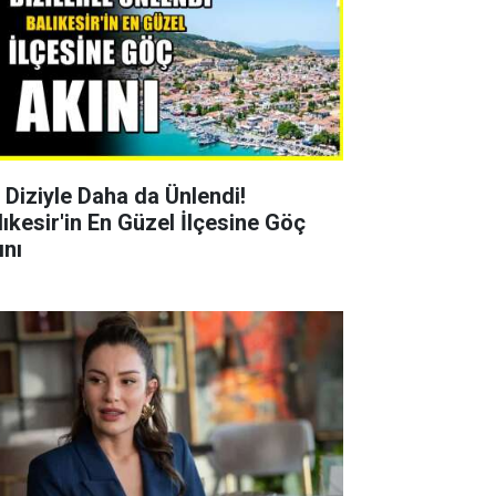
r Diziyle Daha da Ünlendi!
lıkesir'in En Güzel İlçesine Göç
ını