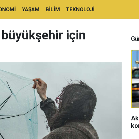
ONOMI
YAŞAM
BILIM
TEKNOLOJI
 büyükşehir için
Gü
Ak
ko