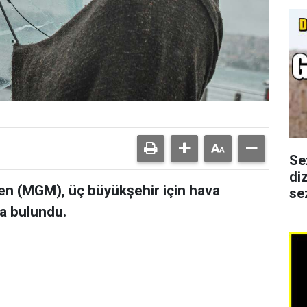
Se
di
en (MGM), üç büyükşehir için hava
se
da bulundu.