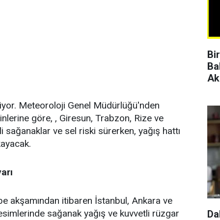
Bi
Ba
Ak
iyor. Meteoroloji Genel Müdürlüğü'nden
erine göre, , Giresun, Trabzon, Rize ve
li sağanaklar ve sel riski sürerken, yağış hattı
kayacak.
yarı
e akşamından itibaren İstanbul, Ankara ve
esimlerinde sağanak yağış ve kuvvetli rüzgar
Da