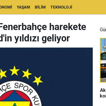
ONOMI
YAŞAM
BILIM
TEKNOLOJI
 Fenerbahçe harekete
Gü
'in yıldızı geliyor
Ak
ko