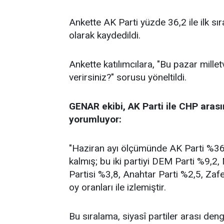
Ankette AK Parti yüzde 36,2 ile ilk sı
olarak kaydedildi.
Ankette katılımcılara, "Bu pazar millet
verirsiniz?" sorusu yöneltildi.
GENAR ekibi, AK Parti ile CHP arası
yorumluyor:
"Haziran ayı ölçümünde AK Parti %36,2
kalmış; bu iki partiyi DEM Parti %9,2
Partisi %3,8, Anahtar Parti %2,5, Zafe
oy oranları ile izlemiştir.
Bu sıralama, siyasî partiler arası de