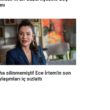
ını
ha silinmemişti! Ece İrtem'in son
laşımları iç sızlattı