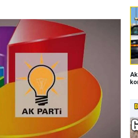
Ak
ko