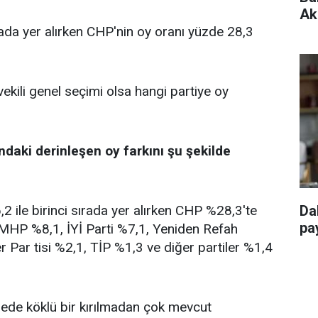
Ak
rada yer alırken CHP'nin oy oranı yüzde 28,3
vekili genel seçimi olsa hangi partiye oy
ndaki derinleşen oy farkını şu şekilde
 ile birinci sırada yer alırken CHP %28,3'te
Da
pay
, MHP %8,1, İYİ Parti %7,1, Yeniden Refah
r Par tisi %2,1, TİP %1,3 ve diğer partiler %1,4
ngede köklü bir kırılmadan çok mevcut