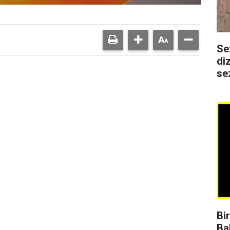
Se
di
se
Bi
Ba