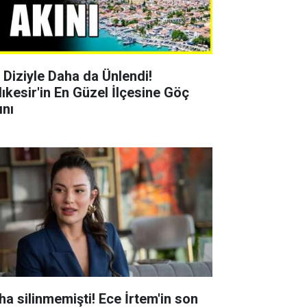
r Diziyle Daha da Ünlendi!
lıkesir'in En Güzel İlçesine Göç
ını
ha silinmemişti! Ece İrtem'in son