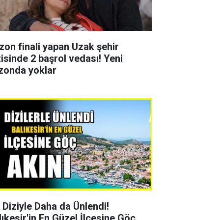
zon finali yapan Uzak şehir
zisinde 2 başrol vedası! Yeni
zonda yoklar
r Diziyle Daha da Ünlendi!
lıkesir'in En Güzel İlçesine Göç