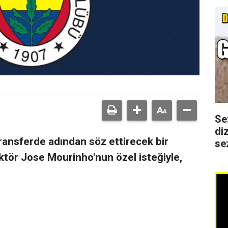
Se
di
ransferde adından söz ettirecek bir
se
ektör Jose Mourinho'nun özel isteğiyle,