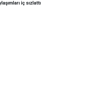
laşımları iç sızlattı