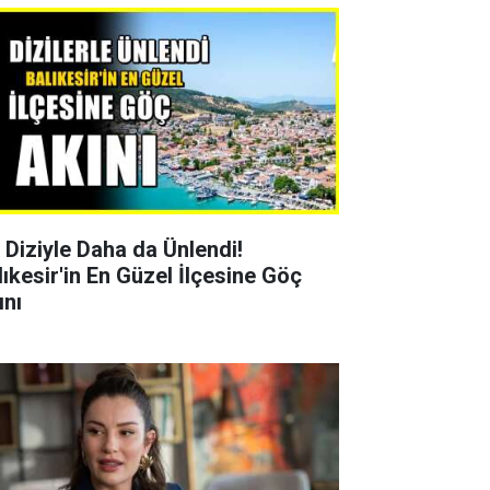
r Diziyle Daha da Ünlendi!
lıkesir'in En Güzel İlçesine Göç
ını