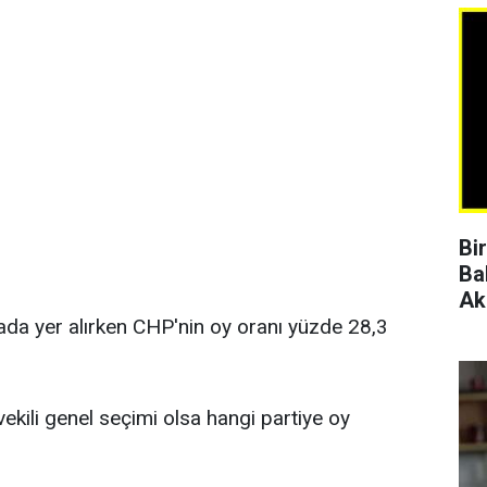
Bi
Ba
Ak
rada yer alırken CHP'nin oy oranı yüzde 28,3
vekili genel seçimi olsa hangi partiye oy