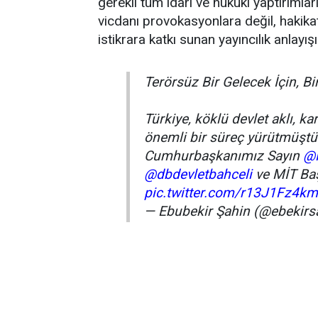
gerekli tüm idari ve hukuki yaptırımları
vicdanı provokasyonlara değil, hakika
istikrara katkı sunan yayıncılık anlayışı
Terörsüz Bir Gelecek İçin, Birl
Türkiye, köklü devlet aklı, kar
önemli bir süreç yürütmüştür
Cumhurbaşkanımız Sayın
@
@dbdevletbahceli
ve MİT Ba
pic.twitter.com/r13J1Fz4km
— Ebubekir Şahin (@ebekirs