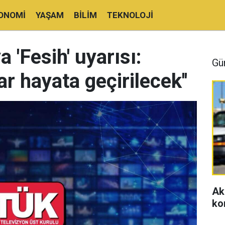
ONOMI
YAŞAM
BILIM
TEKNOLOJI
'Fesih' uyarısı:
Gü
ar hayata geçirilecek''
Ak
ko