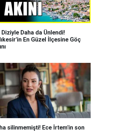
r Diziyle Daha da Ünlendi!
lıkesir'in En Güzel İlçesine Göç
ını
ha silinmemişti! Ece İrtem'in son