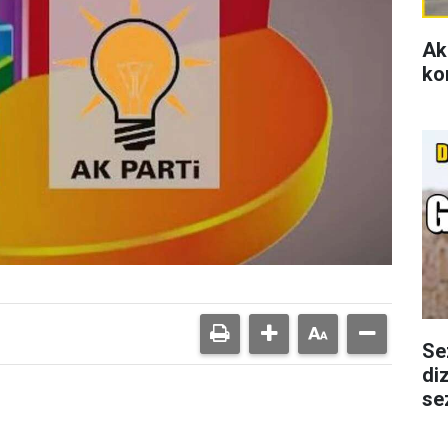
Ak
ko
Se
di
se