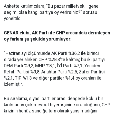
Ankette katılımcılara, "Bu pazar milletvekili genel
seçimi olsa hangi partiye oy verirsiniz?" sorusu
yöneltildi.
GENAR ekibi, AK Parti ile CHP arasındaki derinleşen
oy farkını şu şekilde yorumluyor:
"Haziran ayı ölçümünde AK Parti %36,2 ile birinci
sırada yer alırken CHP %28,3'te kalmış; bu iki partiyi
DEM Parti %9,2, MHP %8,1, İYİ Parti %7,1, Yeniden
Refah Partisi %3,8, Anahtar Parti %2,5, Zafer Par tisi
%2,1, TİP %1,3 ve diğer partiler %1,4 oy oranları ile
izlemiştir.
Bu sıralama, siyasî partiler arası dengede köklü bir
kırılmadan çok mevcut hiyerarşinin korunduğunu, CHP
krizinin henüz sandığa tam olarak yansımadığını