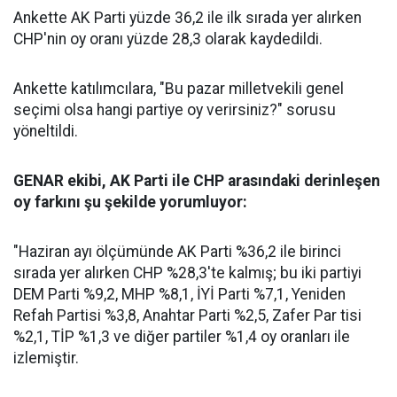
Ankette AK Parti yüzde 36,2 ile ilk sırada yer alırken
CHP'nin oy oranı yüzde 28,3 olarak kaydedildi.
Ankette katılımcılara, "Bu pazar milletvekili genel
seçimi olsa hangi partiye oy verirsiniz?" sorusu
yöneltildi.
GENAR ekibi, AK Parti ile CHP arasındaki derinleşen
oy farkını şu şekilde yorumluyor:
"Haziran ayı ölçümünde AK Parti %36,2 ile birinci
sırada yer alırken CHP %28,3'te kalmış; bu iki partiyi
DEM Parti %9,2, MHP %8,1, İYİ Parti %7,1, Yeniden
Refah Partisi %3,8, Anahtar Parti %2,5, Zafer Par tisi
%2,1, TİP %1,3 ve diğer partiler %1,4 oy oranları ile
izlemiştir.