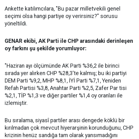
Ankette katılımcılara, "Bu pazar milletvekili genel
seçimi olsa hangi partiye oy verirsiniz?" sorusu
yöneltildi.
GENAR ekibi, AK Parti ile CHP arasındaki derinleşen
oy farkını şu şekilde yorumluyor:
"Haziran ayı ölçümünde AK Parti %36,2 ile birinci
sırada yer alırken CHP %28,3'te kalmış; bu iki partiyi
DEM Parti %9,2, MHP %8,1, İYİ Parti %7,1, Yeniden
Refah Partisi %3,8, Anahtar Parti %2,5, Zafer Par tisi
%2,1, TİP %1,3 ve diğer partiler %1,4 oy oranları ile
izlemiştir.
Bu sıralama, siyasî partiler arası dengede köklü bir
kırılmadan çok mevcut hiyerarşinin korunduğunu, CHP
krizinin henüz sandığa tam olarak yansımadığını