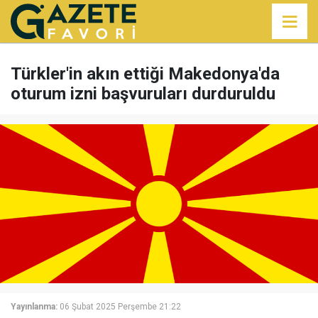
Türkler'in akın ettiği Makedonya'da
oturum izni başvuruları durduruldu
Yayınlanma:
06 Şubat 2025 Perşembe 21:22