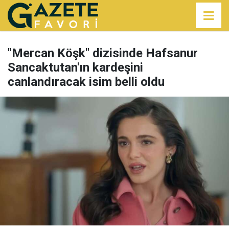
"Mercan Köşk" dizisinde Hafsanur
Sancaktutan'ın kardeşini
canlandıracak isim belli oldu