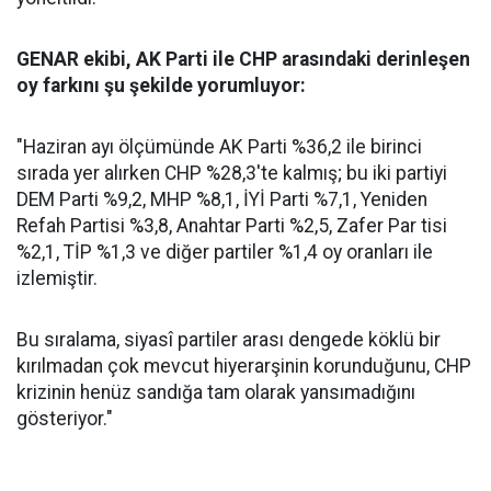
GENAR ekibi, AK Parti ile CHP arasındaki derinleşen
oy farkını şu şekilde yorumluyor:
"Haziran ayı ölçümünde AK Parti %36,2 ile birinci
sırada yer alırken CHP %28,3'te kalmış; bu iki partiyi
DEM Parti %9,2, MHP %8,1, İYİ Parti %7,1, Yeniden
Refah Partisi %3,8, Anahtar Parti %2,5, Zafer Par tisi
%2,1, TİP %1,3 ve diğer partiler %1,4 oy oranları ile
izlemiştir.
Bu sıralama, siyasî partiler arası dengede köklü bir
kırılmadan çok mevcut hiyerarşinin korunduğunu, CHP
krizinin henüz sandığa tam olarak yansımadığını
gösteriyor."