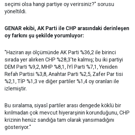
seçimi olsa hangi partiye oy verirsiniz?" sorusu
yöneltildi.
GENAR ekibi, AK Parti ile CHP arasındaki derinleşen
oy farkını şu şekilde yorumluyor:
"Haziran ayı ölçümünde AK Parti %36,2 ile birinci
sırada yer alırken CHP %28,3'te kalmış; bu iki partiyi
DEM Parti %9,2, MHP %8,1, İYİ Parti %7,1, Yeniden
Refah Partisi %3,8, Anahtar Parti %2,5, Zafer Par tisi
%2,1, TİP %1,3 ve diğer partiler %1,4 oy oranları ile
izlemiştir.
Bu sıralama, siyasî partiler arası dengede köklü bir
kırılmadan çok mevcut hiyerarşinin korunduğunu, CHP
krizinin henüz sandığa tam olarak yansımadığını
gösteriyor."