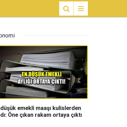
onomi
 düşük emekli maaşı kulislerden
zdı: Öne çıkan rakam ortaya çıktı