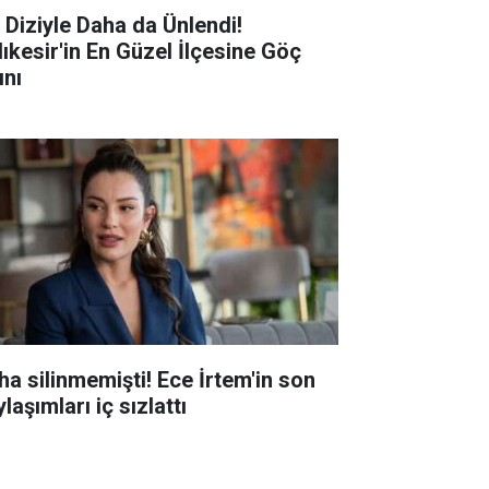
r Diziyle Daha da Ünlendi!
lıkesir'in En Güzel İlçesine Göç
ını
ha silinmemişti! Ece İrtem'in son
laşımları iç sızlattı