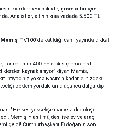
mesini sürdürmesi halinde,
gram altın için
e. Analistler, altının kısa vadede 5.500 TL
 Memiş
, TV100’de katıldığı canlı yayında dikkat
kçi, ancak son 400 dolarlık sıçrama Fed
izliklerden kaynaklanıyor" diyen Memiş,
kit ihtiyacınız yoksa Kasım'a kadar elinizdeki
 yükselişi beklemiyorduk, ama üçüncü dalga dip
an, "Herkes yükselişe inanırsa dip oluşur;
ledi. Memiş'in asıl müjdesi ise ev ve araç
önemi geldi! Cumhurbaşkanı Erdoğan'ın son