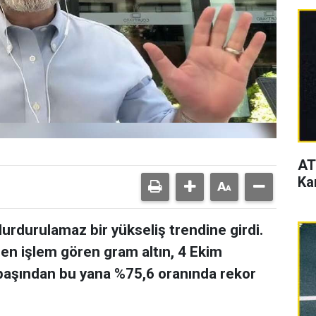
AT
Ka
durdurulamaz bir yükseliş trendine girdi.
den işlem gören gram altın, 4 Ekim
ılbaşından bu yana %75,6 oranında rekor