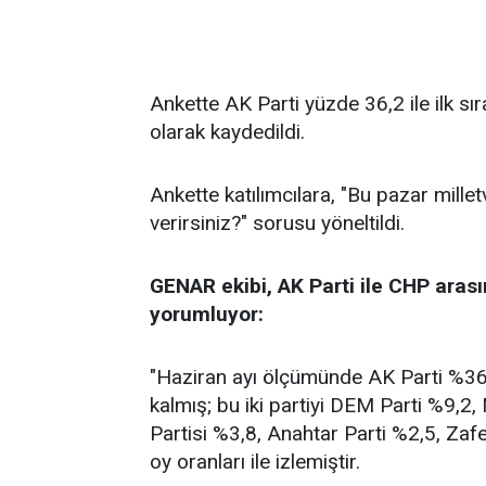
Ankette AK Parti yüzde 36,2 ile ilk sı
olarak kaydedildi.
Ankette katılımcılara, "Bu pazar millet
verirsiniz?" sorusu yöneltildi.
GENAR ekibi, AK Parti ile CHP arası
yorumluyor:
"Haziran ayı ölçümünde AK Parti %36,2
kalmış; bu iki partiyi DEM Parti %9,2
Partisi %3,8, Anahtar Parti %2,5, Zafe
oy oranları ile izlemiştir.