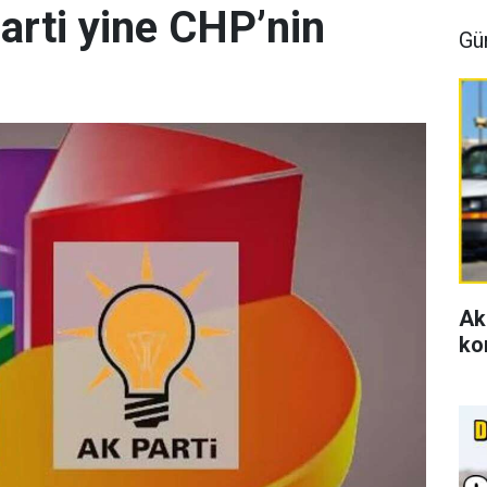
arti yine CHP’nin
Gü
Ak
ko