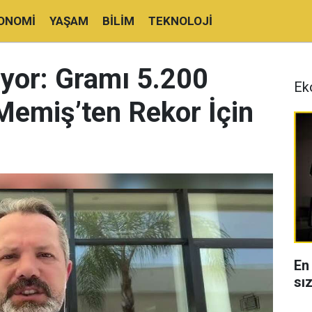
ONOMI
YAŞAM
BILIM
TEKNOLOJI
iyor: Gramı 5.200
Ek
 Memiş’ten Rekor İçin
En
sı