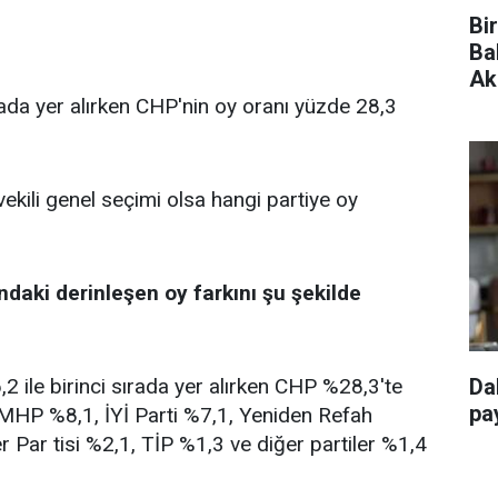
Bi
Ba
Ak
rada yer alırken CHP'nin oy oranı yüzde 28,3
vekili genel seçimi olsa hangi partiye oy
ndaki derinleşen oy farkını şu şekilde
 ile birinci sırada yer alırken CHP %28,3'te
Da
pay
, MHP %8,1, İYİ Parti %7,1, Yeniden Refah
r Par tisi %2,1, TİP %1,3 ve diğer partiler %1,4