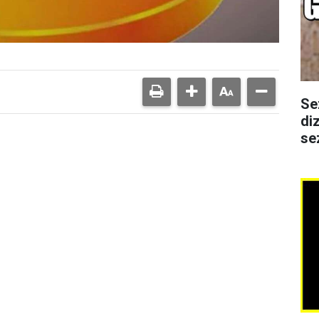
Se
di
se