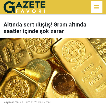
Altında sert düşüş! Gram altında
saatler içinde şok zarar
Yayınlanma:
21 Ekim 2025 Salı 22:41