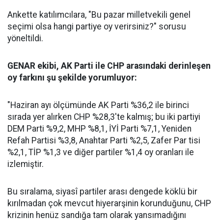
Ankette katılımcılara, "Bu pazar milletvekili genel
seçimi olsa hangi partiye oy verirsiniz?" sorusu
yöneltildi.
GENAR ekibi, AK Parti ile CHP arasındaki derinleşen
oy farkını şu şekilde yorumluyor:
"Haziran ayı ölçümünde AK Parti %36,2 ile birinci
sırada yer alırken CHP %28,3'te kalmış; bu iki partiyi
DEM Parti %9,2, MHP %8,1, İYİ Parti %7,1, Yeniden
Refah Partisi %3,8, Anahtar Parti %2,5, Zafer Par tisi
%2,1, TİP %1,3 ve diğer partiler %1,4 oy oranları ile
izlemiştir.
Bu sıralama, siyasî partiler arası dengede köklü bir
kırılmadan çok mevcut hiyerarşinin korunduğunu, CHP
krizinin henüz sandığa tam olarak yansımadığını