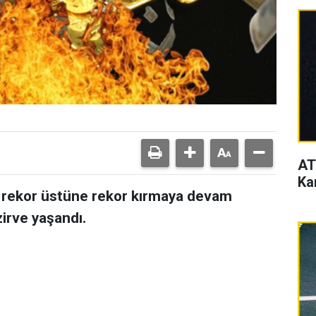
AT
Ka
arı rekor üstüne rekor kırmaya devam
zirve yaşandı.