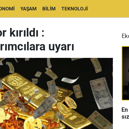
ONOMI
YAŞAM
BILIM
TEKNOLOJI
 kırıldı :
Ek
rımcılara uyarı
En
sı