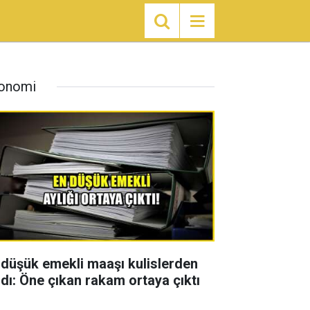
onomi
 düşük emekli maaşı kulislerden
zdı: Öne çıkan rakam ortaya çıktı