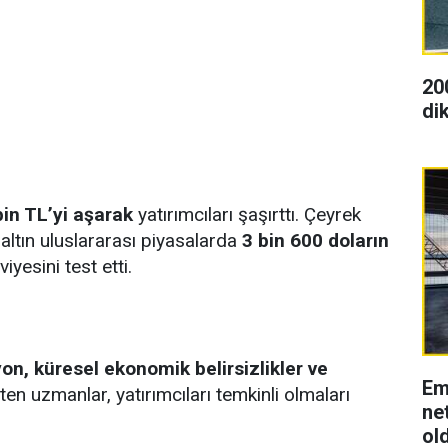
20
dik
bin TL’yi aşarak
yatırımcıları şaşırttı. Çeyrek
 altın uluslararası piyasalarda
3 bin 600 doların
yesini test etti.
on, küresel ekonomik belirsizlikler ve
Em
en uzmanlar, yatırımcıları temkinli olmaları
net
ol