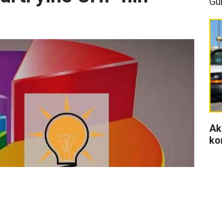
Gü
Ak
ko