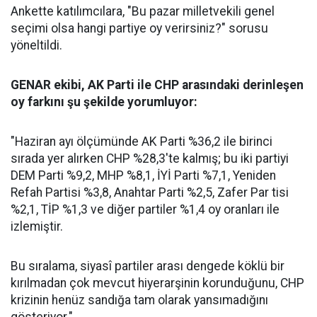
Ankette katılımcılara, "Bu pazar milletvekili genel
seçimi olsa hangi partiye oy verirsiniz?" sorusu
yöneltildi.
GENAR ekibi, AK Parti ile CHP arasındaki derinleşen
oy farkını şu şekilde yorumluyor:
"Haziran ayı ölçümünde AK Parti %36,2 ile birinci
sırada yer alırken CHP %28,3'te kalmış; bu iki partiyi
DEM Parti %9,2, MHP %8,1, İYİ Parti %7,1, Yeniden
Refah Partisi %3,8, Anahtar Parti %2,5, Zafer Par tisi
%2,1, TİP %1,3 ve diğer partiler %1,4 oy oranları ile
izlemiştir.
Bu sıralama, siyasî partiler arası dengede köklü bir
kırılmadan çok mevcut hiyerarşinin korunduğunu, CHP
krizinin henüz sandığa tam olarak yansımadığını