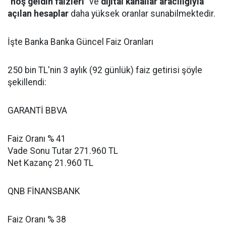
"hoş geldin faizleri"
ve
dijital kanallar aracılığıyla
açılan hesaplar
daha yüksek oranlar sunabilmektedir.
İşte Banka Banka Güncel Faiz Oranları
250 bin TL'nin 3 aylık (92 günlük) faiz getirisi şöyle
şekillendi:
GARANTİ BBVA
Faiz Oranı % 41
Vade Sonu Tutar 271.960 TL
Net Kazanç 21.960 TL
QNB FİNANSBANK
Faiz Oranı % 38