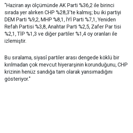
"Haziran ayı ölçümünde AK Parti %36,2 ile birinci
sırada yer alırken CHP %28,3'te kalmış; bu iki partiyi
DEM Parti %9,2, MHP %8,1, İYİ Parti %7,1, Yeniden
Refah Partisi %3,8, Anahtar Parti %2,5, Zafer Par tisi
%2,1, TİP %1,3 ve diğer partiler %1,4 oy oranları ile
izlemiştir.
Bu sıralama, siyasî partiler arası dengede köklü bir
kırılmadan çok mevcut hiyerarşinin korunduğunu, CHP
krizinin henüz sandığa tam olarak yansımadığını
gösteriyor."