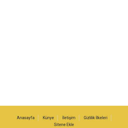
Anasayfa
Künye
İletişim
Gizlilik İlkeleri
Sitene Ekle