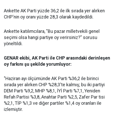
Ankette AK Parti yüzde 36,2 ile ilk sırada yer alırken
CHP'nin oy oranı yüzde 28,3 olarak kaydedildi.
Ankette katılımcılara, "Bu pazar milletvekili genel
seçimi olsa hangi partiye oy verirsiniz?" sorusu
yöneltildi.
GENAR ekibi, AK Parti ile CHP arasındaki derinleşen
oy farkını şu şekilde yorumluyor:
"Haziran ayı ölçümünde AK Parti %36,2 ile birinci
sırada yer alırken CHP %28,3'te kalmış; bu iki partiyi
DEM Parti %9,2, MHP %8,1, İYİ Parti %7,1, Yeniden
Refah Partisi %3,8, Anahtar Parti %2,5, Zafer Par tisi
%2,1, TİP %1,3 ve diğer partiler %1,4 oy oranları ile
izlemiştir.