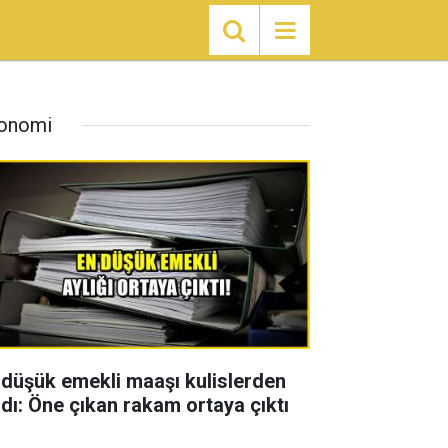
onomi
 düşük emekli maaşı kulislerden
zdı: Öne çıkan rakam ortaya çıktı