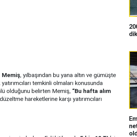
20
dik
m Memiş
, yılbaşından bu yana altın ve gümüşte
 yatırımcıları temkinli olmaları konusunda
önlü olduğunu belirten Memiş,
“Bu hafta alım
düzeltme hareketlerine karşı yatırımcıları
Em
net
ol