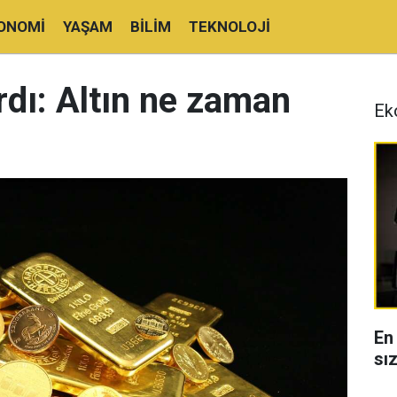
ONOMI
YAŞAM
BILIM
TEKNOLOJI
dı: Altın ne zaman
Ek
En
sı