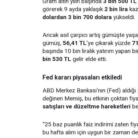
Gram altın yılın başında
3 bin 500 TL
görerek 9 ayda yaklaşık
2 bin lira
kaz
dolardan 3 bin 700 dolara
yükseldi.
Ancak asıl çarpıcı artış gümüşte yaş
gümüş,
56,41 TL
’ye çıkarak yüzde
71
başında 10 bin liralık yatırım yapan bir
bin 530 TL
gelir elde etti.
Fed kararı piyasaları etkiledi
ABD Merkez Bankası’nın (Fed) aldığı
değinen Memiş, bu etkinin çoktan fiya
satışları ve düzeltme hareketleri
be
“25 baz puanlık faiz indirimi zaten fiy
bu hafta alım için uygun bir zaman deği