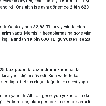
seviyesindeyken, Eylül itibarıyla
5 bin 10 TL
’yi
andırdı. Ons altın ise aynı dönemde
2 bin 623
andı. Ocak ayında
32,88 TL
seviyesinde olan
 prim
yaptı. Memiş’in hesaplamasına göre yılın
 kişi, altından
19 bin 600 TL
, gümüşten ise
23
25 baz puanlık faiz indirimi
kararına da
tlara yansıdığını söyledi. Kısa vadede
kar
klendiğini belirterek şu değerlendirmeyi yaptı:
atlara yansıdı. Altında genel yön yukarı olsa da
l. Yatırımcılar, olası geri çekilmeleri beklemeli.